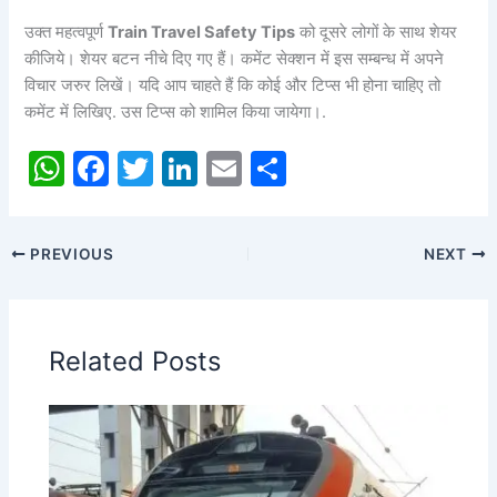
उक्त महत्वपूर्ण
Train Travel Safety Tips
को दूसरे लोगों के साथ शेयर
कीजिये। शेयर बटन नीचे दिए गए हैं। कमेंट सेक्शन में इस सम्बन्ध में अपने
विचार जरुर लिखें। यदि आप चाहते हैं कि कोई और टिप्स भी होना चाहिए तो
कमेंट में लिखिए. उस टिप्स को शामिल किया जायेगा।.
W
F
T
Li
E
S
h
a
w
n
m
h
at
c
itt
k
ai
ar
PREVIOUS
NEXT
s
e
er
e
l
e
A
b
dI
p
o
n
Related Posts
p
o
k