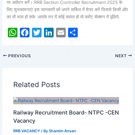
पर आवेदन करें। RRB Section Controller Recruitment 2025 के
लिए शुभकामनाएं! इस जानकारी को अपने सर्किल में शेयर करें जिससे किसी और
का भी भला हो सके. आपके मन में कोई सवाल हो तो कमेंट सेक्शन में पूछिये.
W
F
T
Li
E
S
h
a
w
n
m
h
at
c
itt
k
ai
ar
PREVIOUS
NEXT
s
e
er
e
l
e
A
b
dI
p
o
n
Related Posts
p
o
k
Railway Recruitment Board- NTPC -CEN
Vacancy
RRB VACANCY
/ By
Shamim Ansari