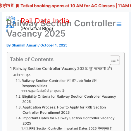
ेन में. 🚆 Tatkal booking opens at 10 AM for AC Classes | 11AM for Non-AC
Skip
Rail Data India
Railway Section Controller
to
(Personal Blog)
content
Vacancy 2025
By
Shamim Ansari
/
October 1, 2025
Table of Contents
Railway Section Controller Vacancy 2025: पूरी जानकारी और
आवेदन गाइड
Railway Section Controller क्या है? Job Role और
Responsibilities
प्रमुख जिम्मेदारियां इस प्रकार हैं:
Eligibility Criteria for Railway Section Controller Vacancy
2025
Application Process: How to Apply for RRB Section
Controller Recruitment 2025
Important Dates for Railway Section Controller Vacancy
2025
RRB Section Controller Important Dates 2025 निम्नानुसार हैं