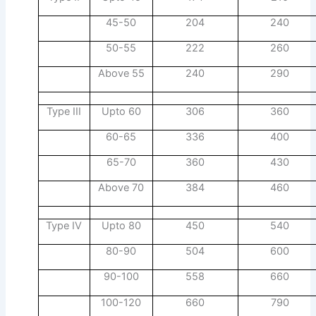
45-50
204
240
50-55
222
260
Above 55
240
290
Type III
Upto 60
306
360
60-65
336
400
65-70
360
430
Above 70
384
460
Type IV
Upto 80
450
540
80-90
504
600
90-100
558
660
100-120
660
790