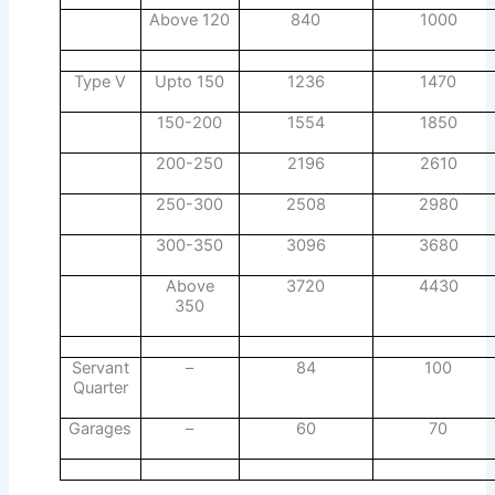
Above 120
840
1000
Type V
Upto 150
1236
1470
150-200
1554
1850
200-250
2196
2610
250-300
2508
2980
300-350
3096
3680
Above
3720
4430
350
Servant
–
84
100
Quarter
Garages
–
60
70